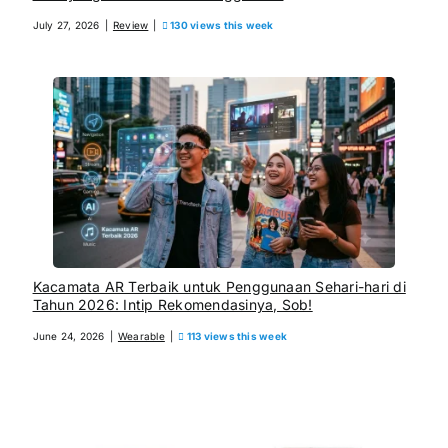
July 27, 2026
|
Review
|
130 views this week
Kacamata AR Terbaik untuk Penggunaan Sehari-hari di
Tahun 2026: Intip Rekomendasinya, Sob!
June 24, 2026
|
Wearable
|
113 views this week