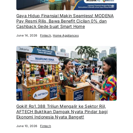
Gaya Hidup Finansial Makin Seamless! MODENA
Pay Resmi Rilis, Bawa Benefit Cicilan 0% dan
Cashback Gede buat Smart Home
June 14, 2026
Fintech
,
Home Appliances
Gokil! Rp1.388 Triliun Mengalir ke Sektor Riil,
AFTECH Buktikan Dampak Nyata Pindar bagi
Ekonomi Indonesia Nyata Banget!
June 10, 2026
Fintech