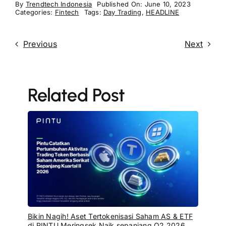
By
Trendtech Indonesia
Published On: June 10, 2023
Categories:
Fintech
Tags:
Day Trading
,
HEADLINE
Previous
Next
Related Post
Bikin Nagih! Aset Tertokenisasi Saham AS & ETF
di PINTU Meringsek Naik sepanjang Q2 2026