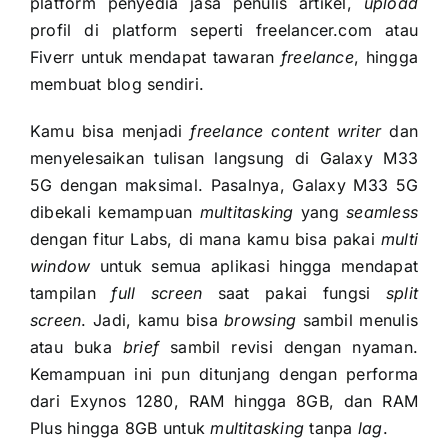
platform penyedia jasa penulis artikel,
upload
profil di platform seperti freelancer.com atau
Fiverr untuk mendapat tawaran
freelance
, hingga
membuat blog sendiri.
Kamu bisa menjadi
freelance content writer
dan
menyelesaikan tulisan langsung di Galaxy M33
5G dengan maksimal. Pasalnya, Galaxy M33 5G
dibekali kemampuan
multitasking
yang
seamless
dengan fitur Labs, di mana kamu bisa pakai
multi
window
untuk semua aplikasi hingga mendapat
tampilan
full screen
saat pakai fungsi
split
screen
. Jadi, kamu bisa
browsing
sambil menulis
atau buka
brief
sambil revisi dengan nyaman.
Kemampuan ini pun ditunjang dengan performa
dari Exynos 1280, RAM hingga 8GB, dan RAM
Plus hingga 8GB untuk
multitasking
tanpa
lag
.