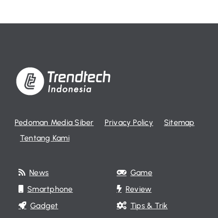
Pedoman Media Siber
Privacy Policy
Sitemap
Tentang Kami
News
Game
Smartphone
Review
Gadget
Tips & Trik
Laptop
Fintech
Apps
Telko
Life Trend
Wearable
Home Appliances