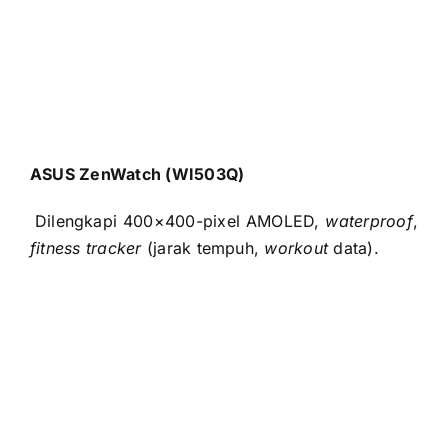
fitness tracker
(jarak tempuh,
workout
data).
Itulah beberapa
smartwatch
rekomendasi yang
bisa kamu gunakan untuk memulai olahraga dan
mari kita hidup sehat.