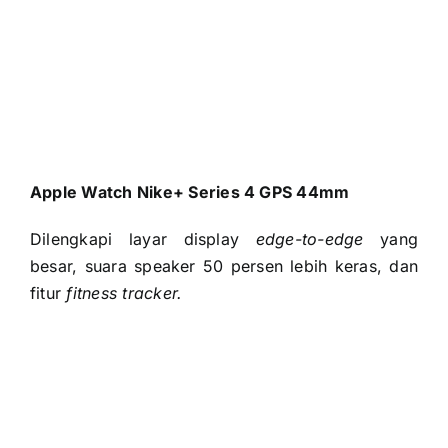
Dilengkapi layar display
edge-to-edge
yang
besar, suara speaker 50 persen lebih keras, dan
fitur
fitness tracker.
ASUS ZenWatch (WI503Q)
Dilengkapi 400×400-pixel AMOLED,
waterproof
,