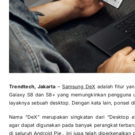
Trendtech, Jakarta
–
Samsung DeX
adalah fitur ya
Galaxy S8 dan S8+ yang memungkinkan pengguna u
layaknya sebuah desktop. Dengan kata lain, ponsel d
Nama “DeX” merupakan singkatan dari “Desktop eX
agar dapat digunakan pada banyak perangkat terbaru
di seluruh Android Pie . Ini juga telah diperkenalka