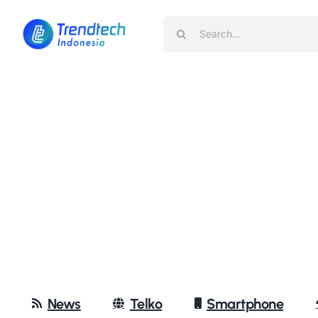
Skip
Search
to
for:
content
News
Telko
Smartphone