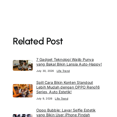
Related Post
7 Gadget Teknologi Wajib Punya
yang Bakal Bikin Lansia Auto-Happy!
July 30, 2026
Life Trend
Spill Cara Bikin Konten Standout
Lebih Mudah dengan OPPO Reno16
Series, Auto Estetik!
July 9, 2026
Life Trend
Oppo Bubble: Layar Selfie Estetik
yang Bikin User iPhone Pindah