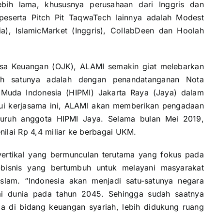
bih lama, khususnya perusahaan dari Inggris dan
h peserta Pitch Pit TaqwaTech lainnya adalah Modest
ia), IslamicMarket (Inggris), CollabDeen dan Hoolah
Jasa Keuangan (OJK), ALAMI semakin giat melebarkan
lah satunya adalah dengan penandatanganan Nota
uda Indonesia (HIPMI) Jakarta Raya (Jaya) dalam
lui kerjasama ini, ALAMI akan memberikan pengadaan
luruh anggota HIPMI Jaya. Selama bulan Mei 2019,
ilai Rp 4,4 miliar ke berbagai UKM.
 vertikal yang bermunculan terutama yang fokus pada
bisnis yang bertumbuh untuk melayani masyarakat
 islam. “Indonesia akan menjadi satu-satunya negara
mi dunia pada tahun 2045. Sehingga sudah saatnya
ma di bidang keuangan syariah, lebih didukung ruang