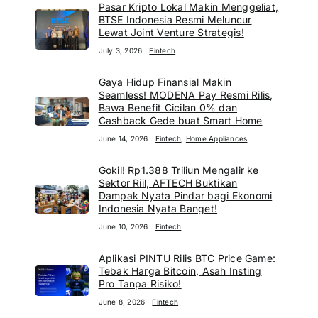
Pasar Kripto Lokal Makin Menggeliat,
BTSE Indonesia Resmi Meluncur
Lewat Joint Venture Strategis!
July 3, 2026
Fintech
Gaya Hidup Finansial Makin
Seamless! MODENA Pay Resmi Rilis,
Bawa Benefit Cicilan 0% dan
Cashback Gede buat Smart Home
June 14, 2026
Fintech
,
Home Appliances
Gokil! Rp1.388 Triliun Mengalir ke
Sektor Riil, AFTECH Buktikan
Dampak Nyata Pindar bagi Ekonomi
Indonesia Nyata Banget!
June 10, 2026
Fintech
Aplikasi PINTU Rilis BTC Price Game:
Tebak Harga Bitcoin, Asah Insting
Pro Tanpa Risiko!
June 8, 2026
Fintech