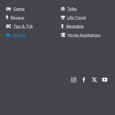
Game
Telko
Review
Life Trend
Tips & Trik
Wearable
Fintech
Home Appliances