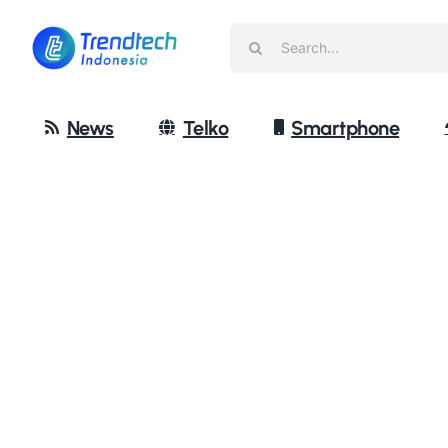
Skip
Search
to
for:
content
News
Telko
Smartphone