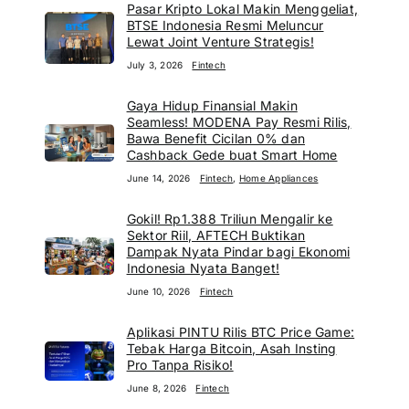
Pasar Kripto Lokal Makin Menggeliat,
BTSE Indonesia Resmi Meluncur
Lewat Joint Venture Strategis!
July 3, 2026
Fintech
Gaya Hidup Finansial Makin
Seamless! MODENA Pay Resmi Rilis,
Bawa Benefit Cicilan 0% dan
Cashback Gede buat Smart Home
June 14, 2026
Fintech
,
Home Appliances
Gokil! Rp1.388 Triliun Mengalir ke
Sektor Riil, AFTECH Buktikan
Dampak Nyata Pindar bagi Ekonomi
Indonesia Nyata Banget!
June 10, 2026
Fintech
Aplikasi PINTU Rilis BTC Price Game:
Tebak Harga Bitcoin, Asah Insting
Pro Tanpa Risiko!
June 8, 2026
Fintech