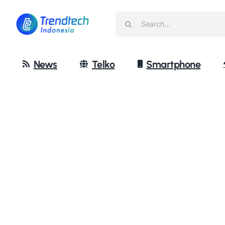
Skip
Search
to
for:
content
News
Telko
Smartphone