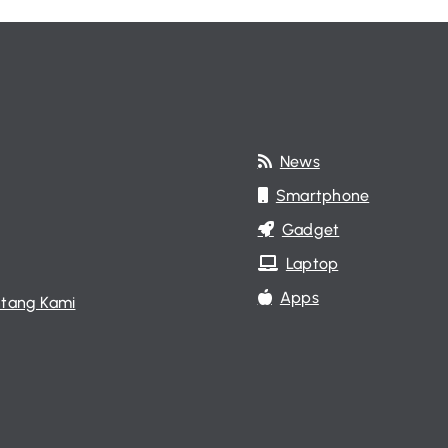
News
Smartphone
Gadget
Laptop
Apps
tang Kami