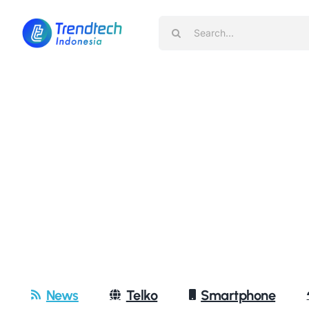
Skip
Search
to
for:
content
News
Telko
Smartphone