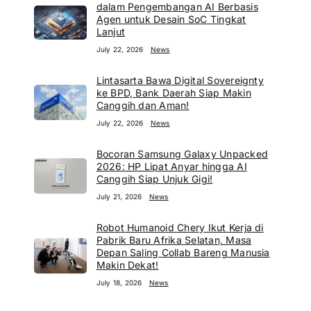
dalam Pengembangan AI Berbasis
Agen untuk Desain SoC Tingkat
Lanjut
July 22, 2026
News
Lintasarta Bawa Digital Sovereignty
ke BPD, Bank Daerah Siap Makin
Canggih dan Aman!
July 22, 2026
News
Bocoran Samsung Galaxy Unpacked
2026: HP Lipat Anyar hingga AI
Canggih Siap Unjuk Gigi!
July 21, 2026
News
Robot Humanoid Chery Ikut Kerja di
Pabrik Baru Afrika Selatan, Masa
Depan Saling Collab Bareng Manusia
Makin Dekat!
July 18, 2026
News