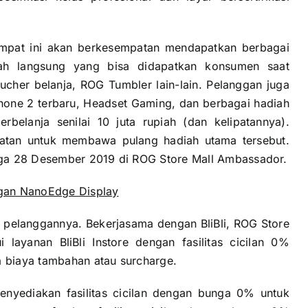
mpat ini akan berkesempatan mendapatkan berbagai
ah langsung yang bisa didapatkan konsumen saat
ucher belanja, ROG Tumbler lain-lain. Pelanggan juga
hone 2 terbaru, Headset Gaming, dan berbagai hadiah
rbelanja senilai 10 juta rupiah (dan kelipatannya).
patan untuk membawa pulang hadiah utama tersebut.
gga 28 Desember 2019 di ROG Store Mall Ambassador.
gan NanoEdge Display
a pelanggannya. Bekerjasama dengan BliBli, ROG Store
ayanan BliBli Instore dengan fasilitas cicilan 0%
a biaya tambahan atau surcharge.
nyediakan fasilitas cicilan dengan bunga 0% untuk