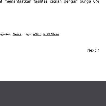
t memanfaatkan fasilitas cicilan dengan bunga 0%
egories:
News
Tags:
ASUS
,
ROG Store
Next