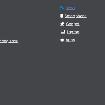
News
Smartphone
Gadget
Laptop
Apps
tang Kami