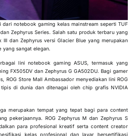
i dari notebook gaming kelas mainstream seperti TUF
dan Zephyrus Series. Salah satu produk terbaru yang
 III dan Zephyrus versi Glacier Blue yang merupakan
 yang sangat elegan.
rbagai lini notebook gaming ASUS, termasuk yang
ming FX505DV dan Zephyrus G GA502DU. Bagi gamer
kas, ROG Store Mall Ambassador menyediakan lini ROG
pis di dunia dan ditenagai oleh chip grafis NVIDIA
ga merupakan tempat yang tepat bagi para content
jang pekerjaannya. ROG Zephyrus M dan Zephyrus S
kan para profesional kreatif serta content creator
sifikasi kelas profesional dan layar bersertifikasi