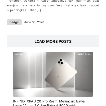
Trendtech, Jakarta – Apple tampaknya gak main-main buat
manjain mata para fanboy dan fangirl setianya lewat gadget
super ringkas. Kabar [...]
Gadget
June 30, 2026
LOAD MORE POSTS
INFINIX XPAD 20 Pro Resmi Meluncur: Bawa
Layar 12 Inci 2K dan Baterai 8000 mAh