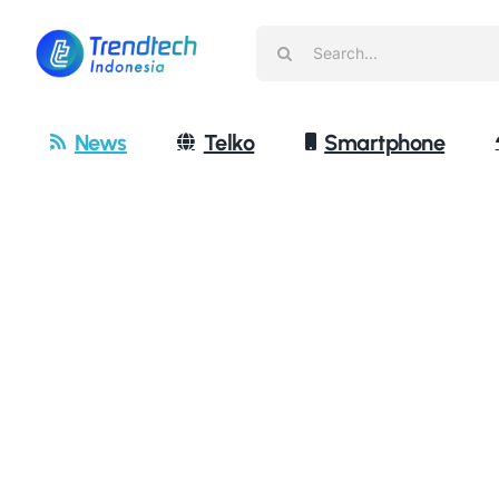
Skip
Search
to
for:
content
News
Telko
Smartphone