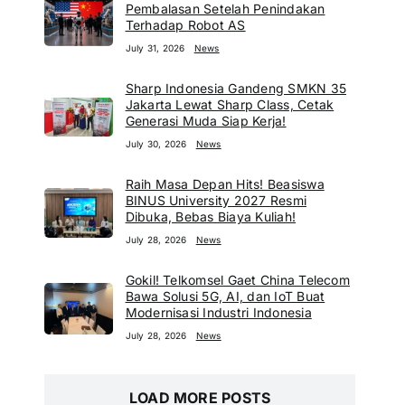
Pembalasan Setelah Penindakan
Terhadap Robot AS
July 31, 2026
News
Sharp Indonesia Gandeng SMKN 35
Jakarta Lewat Sharp Class, Cetak
Generasi Muda Siap Kerja!
July 30, 2026
News
Raih Masa Depan Hits! Beasiswa
BINUS University 2027 Resmi
Dibuka, Bebas Biaya Kuliah!
July 28, 2026
News
Gokil! Telkomsel Gaet China Telecom
Bawa Solusi 5G, AI, dan IoT Buat
Modernisasi Industri Indonesia
July 28, 2026
News
LOAD MORE POSTS