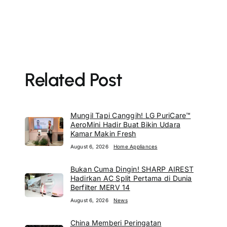
Related Post
Mungil Tapi Canggih! LG PuriCare™
AeroMini Hadir Buat Bikin Udara
Kamar Makin Fresh
August 6, 2026
Home Appliances
Bukan Cuma Dingin! SHARP AIREST
Hadirkan AC Split Pertama di Dunia
Berfilter MERV 14
August 6, 2026
News
China Memberi Peringatan