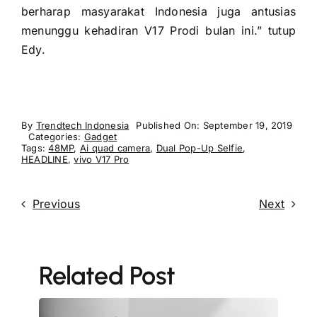
berharap masyarakat Indonesia juga antusias
menunggu kehadiran V17 Prodi bulan ini.” tutup
Edy.
By
Trendtech Indonesia
Published On: September 19, 2019
Categories:
Gadget
Tags:
48MP
,
Ai quad camera
,
Dual Pop-Up Selfie
,
HEADLINE
,
vivo V17 Pro
Previous
Next
Related Post