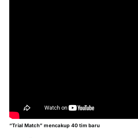
“Trial Match” mencakup 40 tim baru