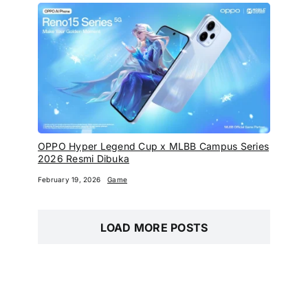
OPPO Hyper Legend Cup x MLBB Campus Series
2026 Resmi Dibuka
February 19, 2026
Game
LOAD MORE POSTS