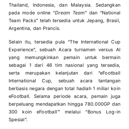
Thailand, Indonesia, dan Malaysia. Sedangkan
pada mode online “
Dream Team
” dan “National
Team Packs” telah tersedia untuk Jepang, Brasil,
Argentina, dan Prancis.
Selain itu, tersedia pula “The International Cup
Experience”, sebuah Acara turnamen versus AI
yang memungkinkan pemain untuk bermain
sebagai 1 dari 46 tim nasional yang tersedia,
serta merupakan kelanjutan dari “eFootball
International Cup, sebuah acara tantangan
berbasis negara dengan total hadiah 1 miliar koin
eFootball. Selama periode acara, pemain juga
berpeluang mendapatkan hingga 780.000GP dan
300 koin eFootball™ melalui “Bonus Log-in
Spesial”.