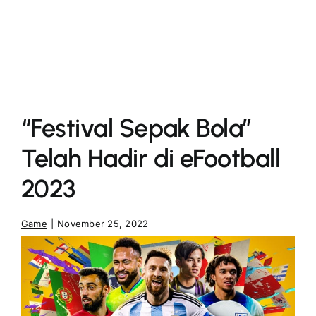
More
“Festival Sepak Bola”
Telah Hadir di eFootball
2023
Game
|
November 25, 2022