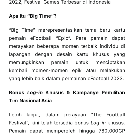
2022, Festival Games Terbesar di Indonesia
Apa itu “Big Time”?
“Big Time” merepresentasikan tema baru kartu
pemain eFootball “Epic”. Para pemain dapat
merayakan beberapa momen terbaik individu di
lapangan dengan desain kartu khusus yang
memungkinkan pemain untuk menciptakan
kembali momen-momen epik atau melakukan
yang lebih baik dalam permainan eFootball 2023.
Bonus
Log-in
Khusus & Kampanye Pemilihan
Tim Nasional Asia
Lebih lanjut, dalam perayaan “The Football
Festival”, kini telah tersedia bonus
Log-in
khusus.
Pemain dapat memperoleh hingga 780.000GP