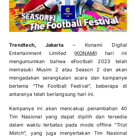
Trendtech, Jakarta
– Konami Digital
Entertainment Limited (
KONAMI
) hari ini
mengumumkan bahwa eFootball 2023 telah
memasuki Musim 2 atau Season 2 dan akan
mengadakan serangkaian acara dan kampanye
bertema “The Football Festival”, beberapa di
antaranya telah berlangsung hari ini.
Kampanye ini akan mencakup penambahan 40
Tim Nasional yang dapat dipilih dan tersedia
dalam waktu terbatas pada mode offline “
Trial
Match
”, yang juga menyertakan Tim Nasional