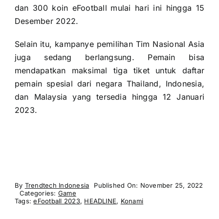
dan 300 koin eFootball
mulai hari ini hingga 15
Desember 2022.
Selain itu, kampanye pemilihan Tim Nasional Asia
juga sedang berlangsung. Pemain bisa
mendapatkan maksimal tiga tiket untuk daftar
pemain spesial dari negara Thailand, Indonesia,
dan Malaysia yang tersedia hingga 12 Januari
2023.
By
Trendtech Indonesia
Published On: November 25, 2022
Categories:
Game
Tags:
eFootball 2023
,
HEADLINE
,
Konami