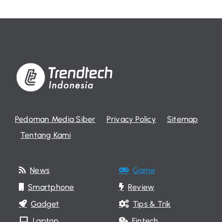
Pedoman Media Siber
Privacy Policy
Sitemap
Tentang Kami
News
Game
Smartphone
Review
Gadget
Tips & Trik
Laptop
Fintech