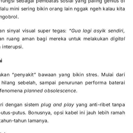
rfungsi sebagai pembatas sosial yang paling genius di
alu mini sering bikin orang lain nggak ngeh kalau kita
 ngobrol.
n sinyal visual super tegas:
“Gua lagi asyik sendiri,
kan ruang aman bagi mereka untuk melakukan
digital
 interupsi.
i
kan “penyakit” bawaan yang bikin stres. Mulai dari
 hilang sebelah, sampai penurunan performa baterai
t fenomena
planned obsolescence
.
ri dengan sistem
plug and play
yang anti-ribet tanpa
tus-putus. Bonusnya, opsi kabel ini jauh lebih ramah
rtahun-tahun lamanya.