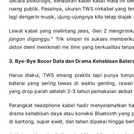
Secara psikologis, kehadiran kabel kasat mata ini be
ruang publik. Pasalnya, ukuran TWS nirkabel yang terl
lagi dengerin musik, ujung-ujungnya kita tetap diajak
Lewat kabel yang melintang jelas, Gen Z mengirimka
jangan diganggu.”
Trik simpel ini sukses memberi
detox
demi menikmati
me time
yang berkualitas tanpa
3. Bye-Bye Bocor Data dan Drama Kehabisan Batera
Harus diakui, TWS emang praktis tapi punya tumpu
baterai yang sering tewas di waktu genting, rawan
yang drop parah setelah 2-3 tahun pemakaian akiba
Perangkat headphone kabel hadir menyelamatkan ha
drama kehabisan daya atau koneksi Bluetooth yang pu
di kantong, super awet, dan tahan dipakai hingga be