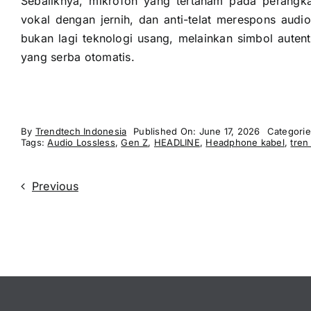
Sebaliknya, mikrofon yang tertanam pada perangka
vokal dengan jernih, dan anti-telat merespons audi
bukan lagi teknologi usang, melainkan simbol autent
yang serba otomatis.
By
Trendtech Indonesia
Published On: June 17, 2026
Categori
Tags:
Audio Lossless
,
Gen Z
,
HEADLINE
,
Headphone kabel
,
tren
Previous