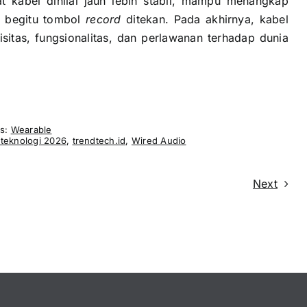
t kabel dinilai jauh lebih stabil, mampu menangkap
o begitu tombol
record
ditekan. Pada akhirnya, kabel
isitas, fungsionalitas, dan perlawanan terhadap dunia
es:
Wearable
 teknologi 2026
,
trendtech.id
,
Wired Audio
Next