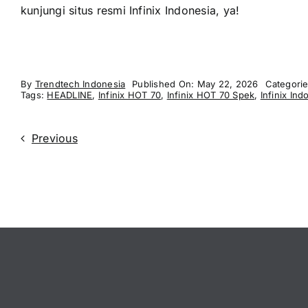
kunjungi situs resmi Infinix Indonesia, ya!
By
Trendtech Indonesia
Published On: May 22, 2026
Categori
Tags:
HEADLINE
,
Infinix HOT 70
,
Infinix HOT 70 Spek
,
Infinix Ind
Previous