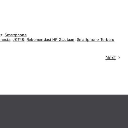
es:
Smartphone
onesia
,
JKT48
,
Rekomendasi HP 2 Jutaan
,
Smartphone Terbaru
Next