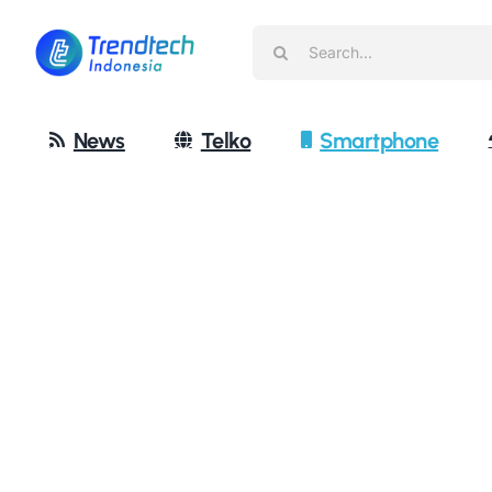
Skip
Search
to
for:
content
News
Telko
Smartphone