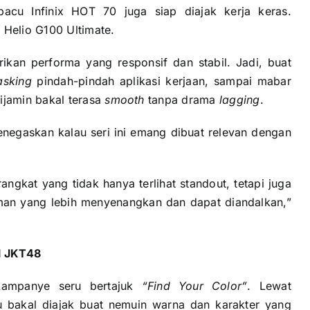
cu Infinix HOT 70 juga siap diajak kerja keras.
 Helio G100 Ultimate.
ikan performa yang responsif dan stabil. Jadi, buat
asking
pindah-pindah aplikasi kerjaan, sampai mabar
jamin bakal terasa
smooth
tanpa drama
lagging
.
negaskan kalau seri ini emang dibuat relevan dengan
angkat yang tidak hanya terlihat standout, tetapi juga
an yang lebih menyenangkan dan dapat diandalkan,”
l JKT48
 kampanye seru bertajuk
“Find Your Color”
. Lewat
amu bakal diajak buat nemuin warna dan karakter yang