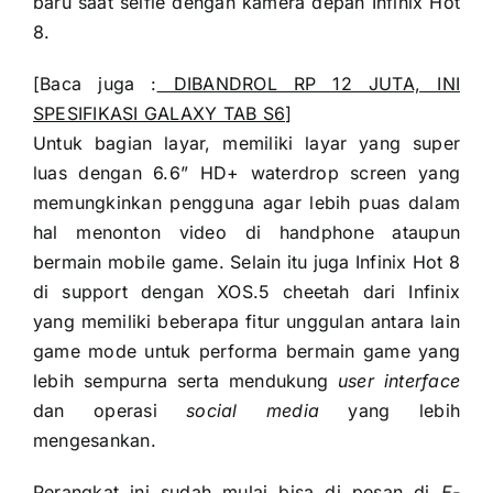
baru saat selfie dengan kamera depan Infinix Hot
8.
[Baca juga :
DIBANDROL RP 12 JUTA, INI
SPESIFIKASI GALAXY TAB S6
]
Untuk bagian layar, memiliki layar yang super
luas dengan 6.6” HD+ waterdrop screen yang
memungkinkan pengguna agar lebih puas dalam
hal menonton video di handphone ataupun
bermain mobile game. Selain itu juga Infinix Hot 8
di support dengan XOS.5 cheetah dari Infinix
yang memiliki beberapa fitur unggulan antara lain
game mode untuk performa bermain game yang
lebih sempurna serta mendukung
user interface
dan operasi
social media
yang lebih
mengesankan.
Perangkat ini sudah mulai bisa di pesan di
E-