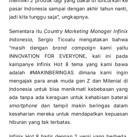
memiliki 2 produk lagi yang bakal di luncurkan ke
pasar Indonesia sampai dengan akhir tahun nanti,
jadi kita tunggu saja”, ungkapnya.
Sementara itu
Country Marketing Manager Infinix
Indonesia,
Sergio Ticoalu mengatakan bahwa
“masih dengan
brand campaign
kami yaitu
INNOVATION FOR EVERYONE, kali ini pada
kampanye Infinix Hot 8 tema yang kami bawa
adalah #MAKINBERINGAS dimana kami ingin
mengajak para anak muda gen Z dan Milenial di
Indonesia untuk bisa menikmati kebebasan yang
ada tanpa ada keraguan untuk kehabisan baterai
smartphone
dan tampil makin beringas dalam
keseharian mereka untuk mendapatkan kepuasan
hiburan yang tak terbatas.
Infinix Hot 8 hadir dengan 2 versi yang berbeda,