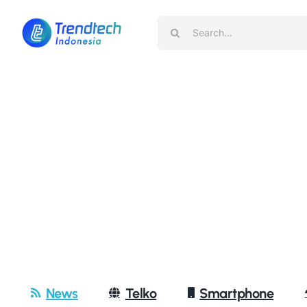
Skip
Search
to
for:
content
News
Telko
Smartphone