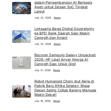
dalam Pengembangan AI Berbasis
Agen untuk Desain SoC Tingkat
Lanjut
July 22, 2026
News
Lintasarta Bawa Digital Sovereignty
ke BPD, Bank Daerah Siap Makin
Canggih dan Aman!
July 22, 2026
News
Bocoran Samsung Galaxy Unpacked
2026: HP Lipat Anyar hingga AI
Canggih Siap Unjuk Gigi!
July 21, 2026
News
Robot Humanoid Chery Ikut Kerja di
Pabrik Baru Afrika Selatan, Masa
Depan Saling Collab Bareng Manusia
Makin Dekat!
July 18, 2026
News