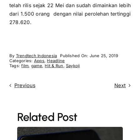
telah rilis sejak 22 Mei dan sudah dimainkan lebih
dari 1.500 orang dengan nilai perolehan tertinggi
278.620.
By
Trendtech Indonesia
Published On: June 25, 2019
Categories:
Apps
,
Headline
Tags:
film
,
game
,
Hit & Run
,
Saykoji
Previous
Next
Related Post