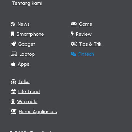
Tentang Kami
News
Game
Smartphone
Review
Gadget
Tips & Trik
Laptop
Fintech
Apps
Telko
Life Trend
Wearable
Home Appliances