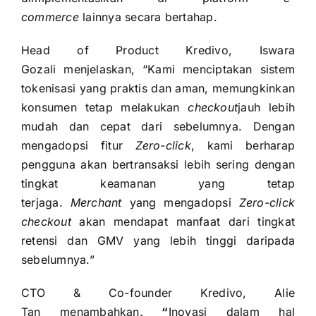
commerce
lainnya secara bertahap.
Head of Product Kredivo, Iswara
Gozali menjelaskan, “Kami menciptakan sistem
tokenisasi yang praktis dan aman, memungkinkan
konsumen tetap melakukan
checkout
jauh lebih
mudah dan cepat dari sebelumnya. Dengan
mengadopsi fitur
Zero-click
, kami berharap
pengguna akan bertransaksi lebih sering dengan
tingkat keamanan yang tetap
terjaga.
Merchant
yang mengadopsi
Zero-click
checkout
akan mendapat manfaat dari tingkat
retensi dan GMV yang lebih tinggi daripada
sebelumnya.”
CTO & Co-founder Kredivo, Alie
Tan menambahkan
, “
Inovasi dalam hal