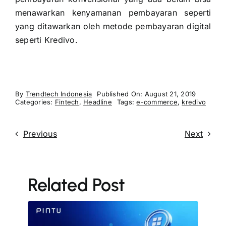
menawarkan kenyamanan pembayaran seperti
yang ditawarkan oleh metode pembayaran digital
seperti Kredivo.
By
Trendtech Indonesia
Published On: August 21, 2019
Categories:
Fintech
,
Headline
Tags:
e-commerce
,
kredivo
Previous
Next
Related Post