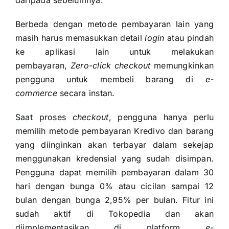
Berbeda dengan metode pembayaran lain yang
masih harus memasukkan detail
login
atau pindah
ke aplikasi lain untuk melakukan
pembayaran,
Zero-click checkout
memungkinkan
pengguna untuk membeli barang di
e-
commerce
secara instan.
Saat proses
checkout
, pengguna hanya perlu
memilih metode pembayaran Kredivo dan barang
yang diinginkan akan terbayar dalam sekejap
menggunakan kredensial yang sudah disimpan.
Pengguna dapat memilih pembayaran dalam 30
hari dengan bunga 0% atau cicilan sampai 12
bulan dengan bunga 2,95% per bulan. Fitur ini
sudah aktif di Tokopedia dan akan
diimplementasikan di platform
e-