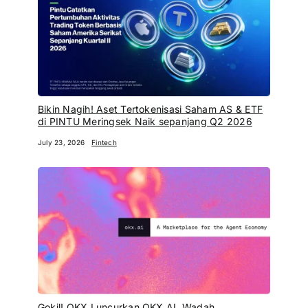
Bikin Nagih! Aset Tertokenisasi Saham AS & ETF
di PINTU Meringsek Naik sepanjang Q2 2026
July 23, 2026
Fintech
Gokil! OKX Luncurkan OKX AI, Wadah