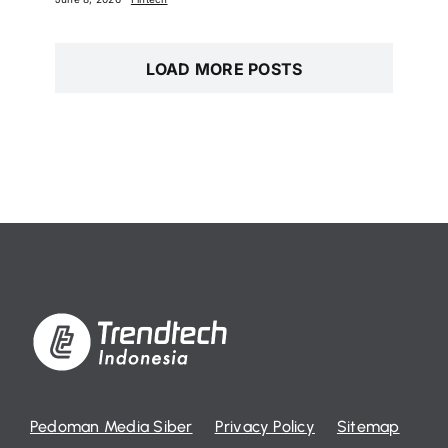
LOAD MORE POSTS
Pedoman Media Siber
Privacy Policy
Sitemap