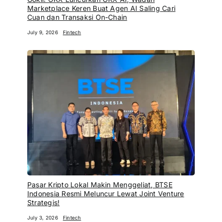
Marketplace Keren Buat Agen AI Saling Cari
Cuan dan Transaksi On-Chain
July 9, 2026
Fintech
Pasar Kripto Lokal Makin Menggeliat, BTSE
Indonesia Resmi Meluncur Lewat Joint Venture
Strategis!
July 3, 2026
Fintech