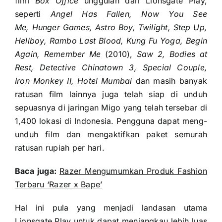
film
Box Office
unggulan dari Lionsgate Play,
seperti
Angel Has Fallen, Now You See
Me,
Hunger Games, Astro Boy, Twilight, Step Up,
Hellboy, Rambo Last Blood, Kung Fu Yoga, Begin
Again, Remember Me
(2010),
Saw 2, Bodies at
Rest, Detective Chinatown 3, Special Couple,
Iron Monkey II, Hotel Mumbai
dan masih banyak
ratusan film lainnya juga telah siap di unduh
sepuasnya di jaringan Migo yang telah tersebar di
1,400 lokasi di Indonesia. Pengguna dapat meng-
unduh film dan mengaktifkan paket semurah
ratusan rupiah per hari.
Baca juga:
Razer Mengumumkan Produk Fashion
Terbaru ‘Razer x Bape’
Hal ini pula yang menjadi landasan utama
Lionsgate Play untuk dapat menjangkau lebih luas