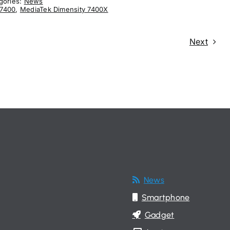
gories:
News
 7400
,
MediaTek Dimensity 7400X
Next
News
Smartphone
Gadget