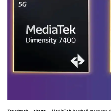
Trendtech, Jakarta
–
MediaTek
kembali menghadirk