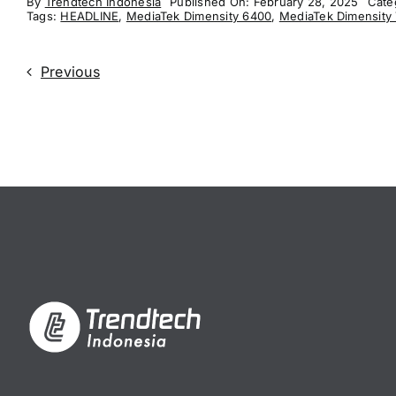
By
Trendtech Indonesia
Published On: February 28, 2025
Cate
Tags:
HEADLINE
,
MediaTek Dimensity 6400
,
MediaTek Dimensity
Previous