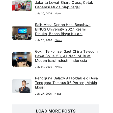
Jakarta Lewat Sharp Class, Cetak
Generasi Muda Siap Kerja!
July 30, 2026
News
Raih Masa Depan Hits! Beasiswa
BINUS University 2027 Resmi
Dibuka, Bebas Biaya Kuliah!
July 28, 2026
News
Gokil! Telkomsel Gaet China Telecom
Bawa Solusi 5G, AI, dan IoT Buat
Modernisasi Industri Indonesia
July 28, 2026
News
Pengguna Galaxy AI Foldable di Asia
Tenggara Tembus 96 Persen, Makin
Eksis!
July 27, 2026
News
LOAD MORE POSTS