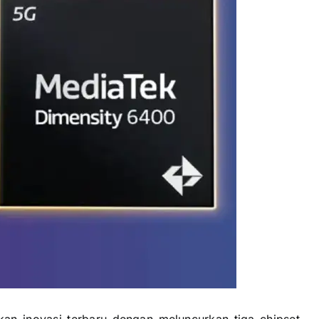
an inovasi terbaru dengan meluncurkan tiga chipset