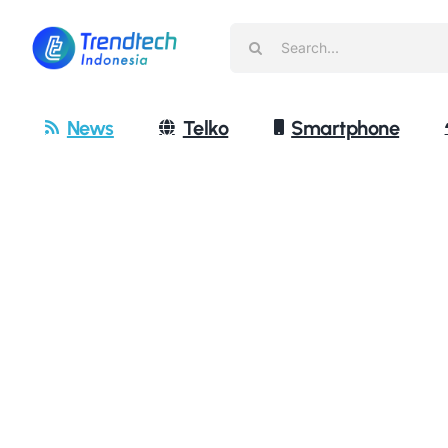
Skip
Search
to
for:
content
News
Telko
Smartphone