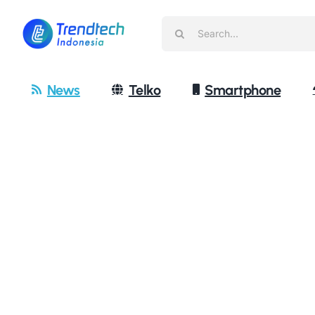
Skip
Search
to
for:
content
News
Telko
Smartphone