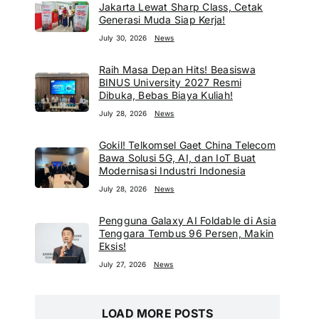
Jakarta Lewat Sharp Class, Cetak
Generasi Muda Siap Kerja!
July 30, 2026
News
Raih Masa Depan Hits! Beasiswa
BINUS University 2027 Resmi
Dibuka, Bebas Biaya Kuliah!
July 28, 2026
News
Gokil! Telkomsel Gaet China Telecom
Bawa Solusi 5G, AI, dan IoT Buat
Modernisasi Industri Indonesia
July 28, 2026
News
Pengguna Galaxy AI Foldable di Asia
Tenggara Tembus 96 Persen, Makin
Eksis!
July 27, 2026
News
LOAD MORE POSTS