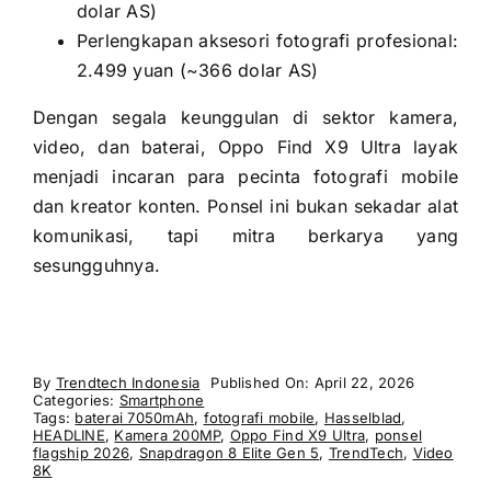
dolar AS)
Perlengkapan aksesori fotografi profesional:
2.499 yuan (~366 dolar AS)
Dengan segala keunggulan di sektor kamera,
video, dan baterai, Oppo Find X9 Ultra layak
menjadi incaran para pecinta fotografi mobile
dan kreator konten. Ponsel ini bukan sekadar alat
komunikasi, tapi mitra berkarya yang
sesungguhnya.
By
Trendtech Indonesia
Published On: April 22, 2026
Categories:
Smartphone
Tags:
baterai 7050mAh
,
fotografi mobile
,
Hasselblad
,
HEADLINE
,
Kamera 200MP
,
Oppo Find X9 Ultra
,
ponsel
flagship 2026
,
Snapdragon 8 Elite Gen 5
,
TrendTech
,
Video
8K