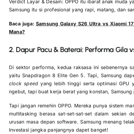
Verdict Layar & Desain: OPPO itu ibarat anak muda y
Samsung itu si profesional yang rapi, matang, dan san
Baca juga:
Samsung Galaxy S26 Ultra vs Xiaomi 17 U
Mana?
2. Dapur Pacu & Baterai: Performa Gila
Di sektor performa, kedua raksasa ini sebenernya sa
yaitu Snapdragon 8 Elite Gen 5. Tapi, Samsung dape
clock speed
yang lebih tinggi serta optimasi GPU y
ngebut, tapi buat kerja berat yang konstan, Samsung p
Tapi jangan remehin OPPO. Mereka punya sistem man
multitasking berasa sat-set-sat-set dalam sekian 
urusan masa depan software. Samsung menang telak
Investasi jangka panjangnya dapet banget!