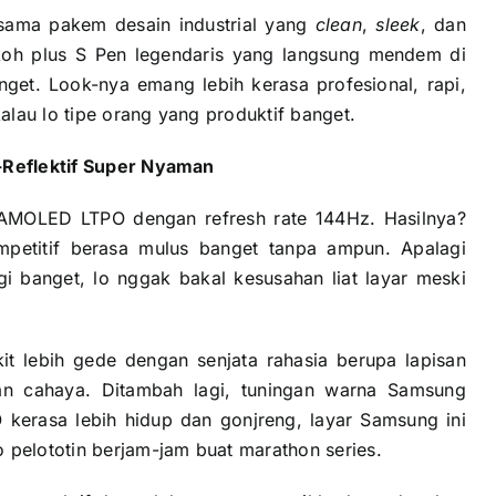
 sama pakem desain industrial yang
clean
,
sleek
, dan
koh plus S Pen legendaris yang langsung mendem di
nget. Look-nya emang lebih kerasa profesional, rapi,
kalau lo tipe orang yang produktif banget.
i-Reflektif Super Nyaman
 AMOLED LTPO dengan refresh rate 144Hz. Hasilnya?
mpetitif berasa mulus banget tanpa ampun. Apalagi
ggi banget, lo nggak bakal kesusahan liat layar meski
it lebih gede dengan senjata rahasia berupa lapisan
ulan cahaya. Ditambah lagi, tuningan warna Samsung
O kerasa lebih hidup dan gonjreng, layar Samsung ini
 pelototin berjam-jam buat marathon series.