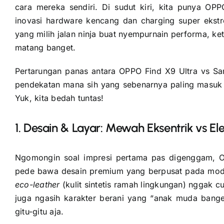
cara mereka sendiri. Di sudut kiri, kita punya O
inovasi hardware kencang dan charging super ekst
yang milih jalan ninja buat nyempurnain performa, k
matang banget.
Pertarungan panas antara OPPO Find X9 Ultra vs Sa
pendekatan mana sih yang sebenarnya paling masuk a
Yuk, kita bedah tuntas!
1. Desain & Layar: Mewah Eksentrik vs El
Ngomongin soal impresi pertama pas digenggam, O
pede bawa desain premium yang berpusat pada modu
eco-leather
(kulit sintetis ramah lingkungan) nggak cu
juga ngasih karakter berani yang “anak muda bang
gitu-gitu aja.