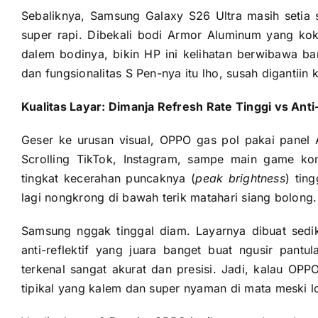
Sebaliknya, Samsung Galaxy S26 Ultra masih setia
super rapi. Dibekali bodi Armor Aluminum yang ko
dalem bodinya, bikin HP ini kelihatan berwibawa ba
dan fungsionalitas S Pen-nya itu lho, susah digantiin 
Kualitas Layar: Dimanja Refresh Rate Tinggi vs Ant
Geser ke urusan visual, OPPO gas pol pakai panel
Scrolling TikTok, Instagram, sampe main game ko
tingkat kecerahan puncaknya (
peak brightness
) tin
lagi nongkrong di bawah terik matahari siang bolong.
Samsung nggak tinggal diam. Layarnya dibuat sedik
anti-reflektif yang juara banget buat ngusir pant
terkenal sangat akurat dan presisi. Jadi, kalau OPP
tipikal yang kalem dan super nyaman di mata meski lo