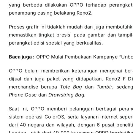
yang berbeda dilakukan OPPO terhadap perangkat 
penampang casing belakang Reno2.
Proses grafir ini tidaklah mudah dan juga membutu
memastikan tingkat presisi pada gambar dan tampi
perangkat edisi spesial yang berkualitas.
Baca juga :
OPPO Mulai Pembukaan Kampanye “Unbo
OPPO belum memberikan keterangan mengenai berap
dijual dan juga paket yang didapatkan. Reno2 F Di
merchandise berupa
Tote Bag
dan
Tumblr
, sedan
Phone Case
dan
Drawstring Bag.
Saat ini, OPPO memberi pelanggan berbagai perangk
sistem operasi ColorOS, serta layanan internet sep
dari 40 negara dan wilayah, dengan 6 pusat peneliti
London, lebih dari 40.000 karyawan OPPO berdedikas