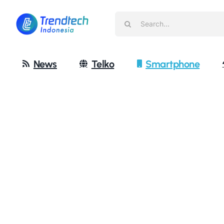
Skip
Search
to
for:
content
News
Telko
Smartphone