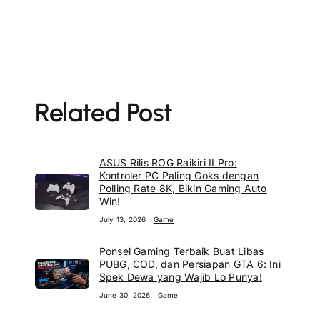
Related Post
ASUS Rilis ROG Raikiri II Pro:
Kontroler PC Paling Goks dengan
Polling Rate 8K, Bikin Gaming Auto
Win!
July 13, 2026
Game
Ponsel Gaming Terbaik Buat Libas
PUBG, COD, dan Persiapan GTA 6: Ini
Spek Dewa yang Wajib Lo Punya!
June 30, 2026
Game