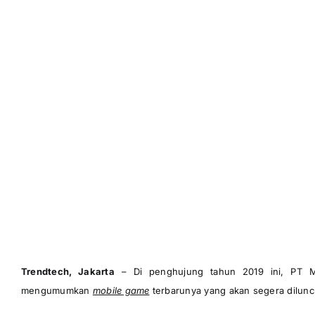
Trendtech, Jakarta
– Di penghujung tahun 2019 ini, PT M
mengumumkan
mobile game
terbarunya yang akan segera dilunc