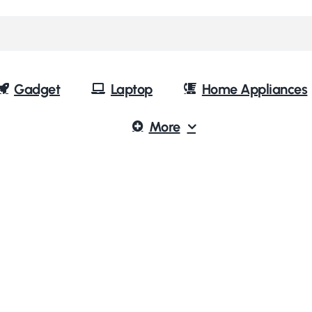
Gadget
Laptop
Home Appliances
More