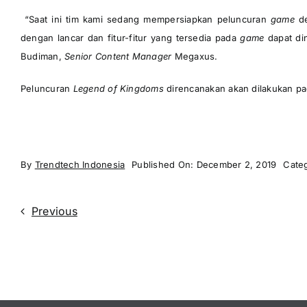
“Saat ini tim kami sedang mempersiapkan peluncuran
game
de
dengan lancar dan fitur-fitur yang tersedia pada
game
dapat din
Budiman,
Senior Content Manager
Megaxus.
Peluncuran
Legend of Kingdoms
direncanakan akan dilakukan pad
By
Trendtech Indonesia
Published On: December 2, 2019
Cate
Previous