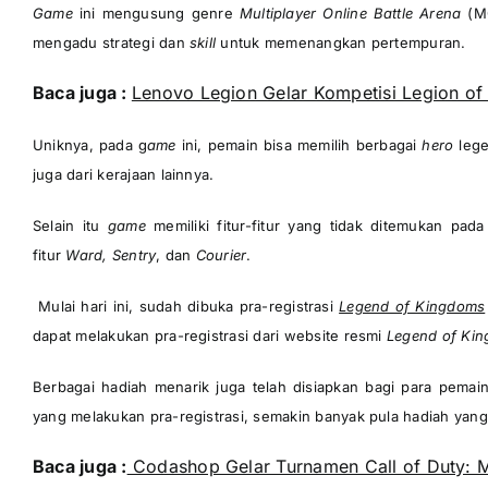
Game
ini mengusung genre
Multiplayer Online Battle Arena
(MO
mengadu strategi dan
skill
untuk memenangkan pertempuran.
Baca juga :
Lenovo Legion Gelar Kompetisi Legion of
Uniknya, pada g
ame
ini, pemain bisa memilih berbagai
hero
lege
juga dari kerajaan lainnya.
Selain itu
game
memiliki fitur-fitur yang tidak ditemukan pad
fitur
Ward, Sentry
, dan
Courier
.
Mulai hari ini, sudah dibuka pra-registrasi
Legend of Kingdoms
dapat melakukan pra-registrasi dari website resmi
Legend of Ki
Berbagai hadiah menarik juga telah disiapkan bagi para pemai
yang melakukan pra-registrasi, semakin banyak pula hadiah yan
Baca juga :
Codashop Gelar Turnamen Call of Duty: Mo