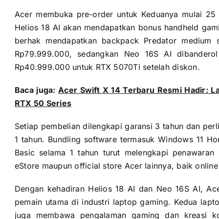
Acer membuka pre-order untuk Keduanya mulai 25 
Helios 18 AI akan mendapatkan bonus handheld gami
berhak mendapatkan backpack Predator medium siz
Rp79.999.000, sedangkan Neo 16S AI dibandero
Rp40.999.000 untuk RTX 5070Ti setelah diskon.
Baca juga:
Acer Swift X 14 Terbaru Resmi Hadir: 
RTX 50 Series
Setiap pembelian dilengkapi garansi 3 tahun dan pe
1 tahun. Bundling software termasuk Windows 11 Ho
Basic selama 1 tahun turut melengkapi penawaran m
eStore maupun official store Acer lainnya, baik online
Dengan kehadiran Helios 18 AI dan Neo 16S AI, Ac
pemain utama di industri laptop gaming. Kedua lapto
juga membawa pengalaman gaming dan kreasi kon