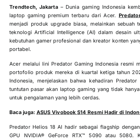
Trendtech, Jakarta
– Dunia gaming Indonesia kemb
laptop gaming premium terbaru dari Acer.
Predato
menjadi produk upgrade biasa, melainkan sebuah 
teknologi Artificial Intelligence (AI) dalam desain 
kebutuhan gamer profesional dan kreator konten ya
portabel.
Acer melalui lini Predator Gaming Indonesia resmi 
portofolio produk mereka di kuartal ketiga tahun 
Indonesia, menjelaskan bahwa kehadiran Predator
tuntutan pasar akan laptop gaming yang tidak hanya 
untuk pengalaman yang lebih cerdas.
Baca juga:
ASUS Vivobook S14 Resmi Hadir di Indon
Predator Helios 18 AI hadir sebagai flagship deng
GPU NVIDIA® GeForce RTX™ 5090 atau 5080. Ko