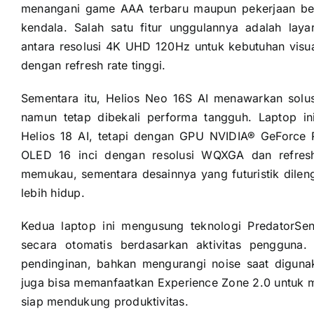
menangani game AAA terbaru maupun pekerjaan bera
kendala. Salah satu fitur unggulannya adalah la
antara resolusi 4K UHD 120Hz untuk kebutuhan visu
dengan refresh rate tinggi.
Sementara itu, Helios Neo 16S AI menawarkan solu
namun tetap dibekali performa tangguh. Laptop 
Helios 18 AI, tetapi dengan GPU NVIDIA® GeForc
OLED 16 inci dengan resolusi WQXGA dan refres
memukau, sementara desainnya yang futuristik dile
lebih hidup.
Kedua laptop ini mengusung teknologi PredatorSe
secara otomatis berdasarkan aktivitas pengguna
pendinginan, bahkan mengurangi noise saat diguna
juga bisa memanfaatkan Experience Zone 2.0 untuk m
siap mendukung produktivitas.