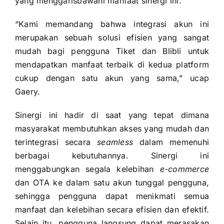
yang menggarisbawahi manfaat sinergi ini.
“Kami memandang bahwa integrasi akun ini
merupakan sebuah solusi efisien yang sangat
mudah bagi pengguna Tiket dan Blibli untuk
mendapatkan manfaat terbaik di kedua platform
cukup dengan satu akun yang sama,” ucap
Gaery.
Sinergi ini hadir di saat yang tepat dimana
masyarakat membutuhkan akses yang mudah dan
terintegrasi secara
seamless
dalam memenuhi
berbagai kebutuhannya. Sinergi ini
menggabungkan segala kelebihan
e-commerce
dan OTA ke dalam satu akun tunggal pengguna,
sehingga pengguna dapat menikmati semua
manfaat dan kelebihan secara efisien dan efektif.
Selain itu, pengguna langsung dapat merasakan