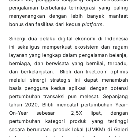
pengalaman berbelanja terintegrasi yang paling
menyenangkan dengan lebih banyak manfaat
bonus dan fasilitas dari kedua
platform
.
Sinergi dua pelaku digital ekonomi di Indonesia
ini sekaligus memperkuat ekosistem dan ragam
layanan yang lengkap dalam pengalaman belanja,
berniaga, dan berwisata yang bernilai, terpadu,
dan berkelanjutan. Blibli dan tiket.com optimis
melalui sinergi strategis ini dapat menambah
basis pengguna kedua aplikasi dengan potensi
pertumbuhan transaksi pun melesat. Sepanjang
tahun 2020, Blibli mencatat pertumbuhan Year-
On-Year sebesar 2,5X lipat, dengan
pertumbuhan kategori produk yang tertinggi
secara berurutan: produk lokal (UMKM) di Galeri