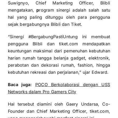
Suwignyo, Chief Marketing Officer, Blibli
mengatakan,
p
rogram sinergi adalah salah satu
hal yang paling ditunggu oleh para pengguna
sejak bergabungnya Blibli dan Tiket.
“Sinergi #BergabungPastiUntung ini membuat
pengguna Blibli dan tiket.com mendapatkan
keuntungan maksimal dari pemenuhan kebutuhan
harian rumah tangga belanja gadget, elektronik,
perabotan dan dekorasi rumah, fashion, hingga
kebutuhan rekreasi dan perjalanan,” ujar Edward.
Baca juga:
POCO Berkolaborasi dengan USS
Networks dalam Pro Gamers City
Hal tersebut diamini oleh Gaery Undarsa, Co-
Founder dan Chief Marketing Officer, tiket.com,