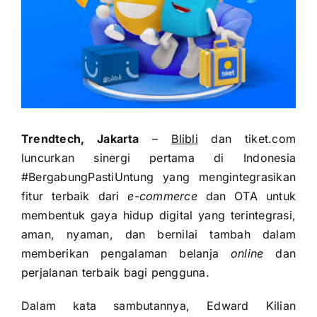
Trendtech, Jakarta
–
Blibli
dan tiket.com
luncurkan sinergi pertama di Indonesia
#BergabungPastiUntung yang mengintegrasikan
fitur terbaik dari
e-commerce
dan OTA untuk
membentuk gaya hidup digital yang terintegrasi,
aman, nyaman, dan bernilai tambah dalam
memberikan pengalaman belanja
online
dan
perjalanan terbaik bagi pengguna.
Dalam kata sambutannya, Edward Kilian