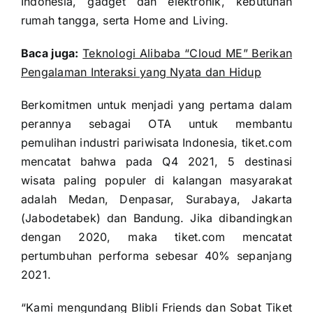
Indonesia, gadget dan elektronik, kebutuhan
rumah tangga, serta Home and Living.
Baca juga:
Teknologi Alibaba “Cloud ME” Berikan
Pengalaman Interaksi yang Nyata dan Hidup
Berkomitmen untuk menjadi yang pertama dalam
perannya sebagai OTA untuk membantu
pemulihan industri pariwisata Indonesia, tiket.com
mencatat bahwa pada Q4 2021, 5 destinasi
wisata paling populer di kalangan masyarakat
adalah Medan, Denpasar, Surabaya, Jakarta
(Jabodetabek) dan Bandung. Jika dibandingkan
dengan 2020, maka tiket.com mencatat
pertumbuhan performa sebesar 40% sepanjang
2021.
“Kami mengundang Blibli Friends dan Sobat Tiket