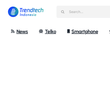
Skip
Search
to
for:
content
News
Telko
Smartphone