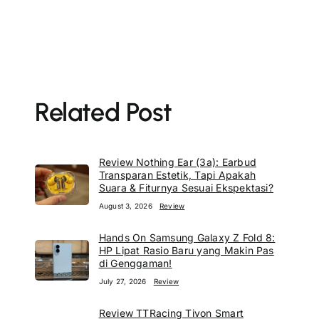
Related Post
Review Nothing Ear (3a): Earbud
Transparan Estetik, Tapi Apakah
Suara & Fiturnya Sesuai Ekspektasi?
August 3, 2026
Review
Hands On Samsung Galaxy Z Fold 8:
HP Lipat Rasio Baru yang Makin Pas
di Genggaman!
July 27, 2026
Review
Review TTRacing Tivon Smart