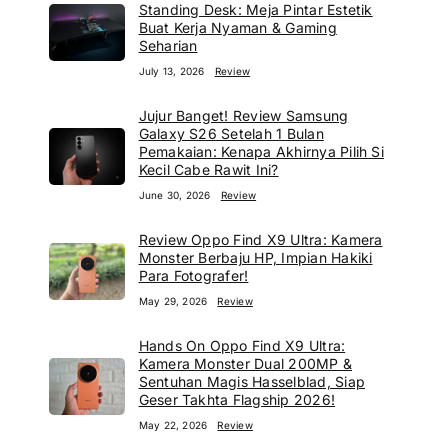
Standing Desk: Meja Pintar Estetik
Buat Kerja Nyaman & Gaming
Seharian
July 13, 2026
Review
Jujur Banget! Review Samsung
Galaxy S26 Setelah 1 Bulan
Pemakaian: Kenapa Akhirnya Pilih Si
Kecil Cabe Rawit Ini?
June 30, 2026
Review
Review Oppo Find X9 Ultra: Kamera
Monster Berbaju HP, Impian Hakiki
Para Fotografer!
May 29, 2026
Review
Hands On Oppo Find X9 Ultra:
Kamera Monster Dual 200MP &
Sentuhan Magis Hasselblad, Siap
Geser Takhta Flagship 2026!
May 22, 2026
Review