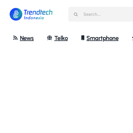
Skip
Search
to
for:
content
News
Telko
Smartphone