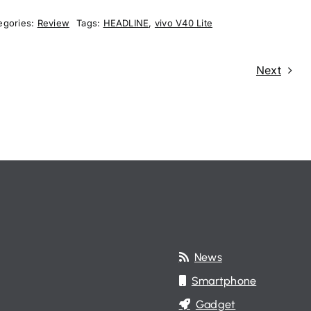
egories:
Review
Tags:
HEADLINE
,
vivo V40 Lite
Next
News
Smartphone
Gadget