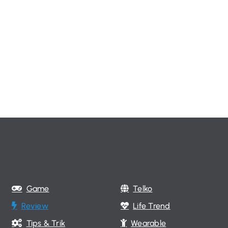
Game
Telko
Review
Life Trend
Tips & Trik
Wearable