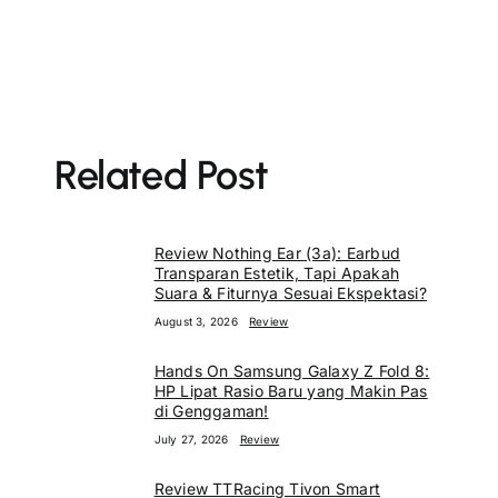
Related Post
Review Nothing Ear (3a): Earbud
Transparan Estetik, Tapi Apakah
Suara & Fiturnya Sesuai Ekspektasi?
August 3, 2026
Review
Hands On Samsung Galaxy Z Fold 8:
HP Lipat Rasio Baru yang Makin Pas
di Genggaman!
July 27, 2026
Review
Review TTRacing Tivon Smart