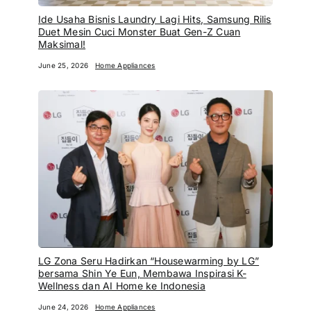
Ide Usaha Bisnis Laundry Lagi Hits, Samsung Rilis
Duet Mesin Cuci Monster Buat Gen-Z Cuan
Maksimal!
June 25, 2026
Home Appliances
LG Zona Seru Hadirkan “Housewarming by LG”
bersama Shin Ye Eun, Membawa Inspirasi K-
Wellness dan AI Home ke Indonesia
June 24, 2026
Home Appliances