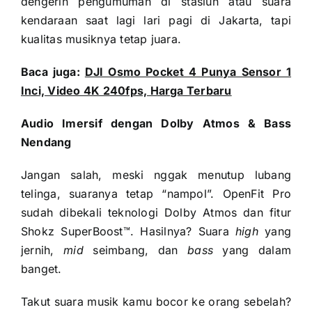
dengerin pengumuman di stasiun atau suara
kendaraan saat lagi lari pagi di Jakarta, tapi
kualitas musiknya tetap juara.
Baca juga:
DJI Osmo Pocket 4 Punya Sensor 1
Inci, Video 4K 240fps, Harga Terbaru
Audio Imersif dengan Dolby Atmos & Bass
Nendang
Jangan salah, meski nggak menutup lubang
telinga, suaranya tetap “nampol”. OpenFit Pro
sudah dibekali teknologi Dolby Atmos dan fitur
Shokz SuperBoost™. Hasilnya? Suara
high
yang
jernih,
mid
seimbang, dan
bass
yang dalam
banget.
Takut suara musik kamu bocor ke orang sebelah?