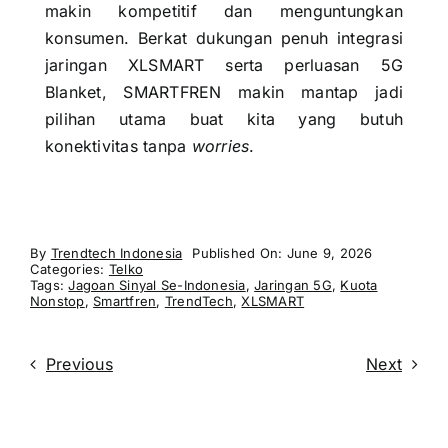
makin kompetitif dan menguntungkan
konsumen. Berkat dukungan penuh integrasi
jaringan XLSMART serta perluasan 5G
Blanket, SMARTFREN makin mantap jadi
pilihan utama buat kita yang butuh
konektivitas tanpa
worries
.
By
Trendtech Indonesia
Published On: June 9, 2026
Categories:
Telko
Tags:
Jagoan Sinyal Se-Indonesia
,
Jaringan 5G
,
Kuota
Nonstop
,
Smartfren
,
TrendTech
,
XLSMART
Previous
Next