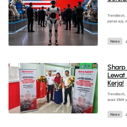
Trendtech,
panas aja, ni
News
J
Sharp
Lewat 
Kerja!
Trendtech,
anak SMK ya
News