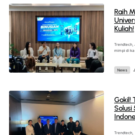
Raih M
Univer
Kuliah!
Trendtech, 
mimpi di ka
News
J
Gokil!
Solusi
Indone
Trendtech,