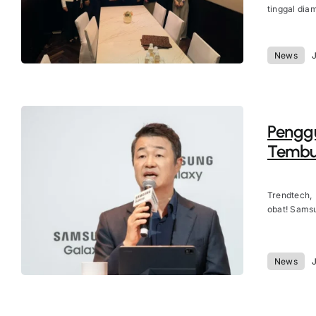
tinggal dia
News
J
Penggu
Tembus
Trendtech,
obat! Samsu
News
J