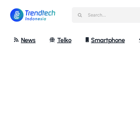
Skip
Search
to
for:
content
News
Telko
Smartphone