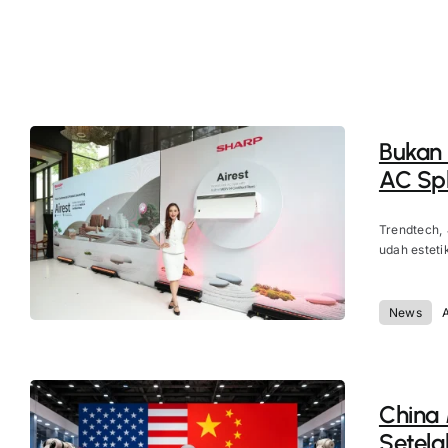
Bukan
AC Spl
Trendtech,
udah esteti
News
China
Setela