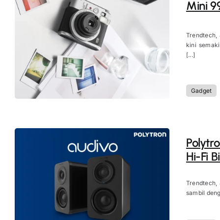
Mini 9
Trendtech, 
kini semak
[...]
Gadget
Polytr
Hi-Fi 
Trendtech, 
sambil denge