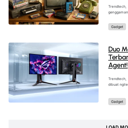
Trendtech,
genggaman k
Gadget
Duo M
Terba
Agent!
Trendtech,
dibuat ngile
Gadget
LOAD MO