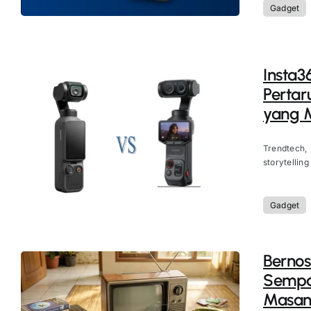
Gadget
Insta3
Pertar
yang 
Trendtech,
storytelling
Gadget
Bernos
Sempat
Masan