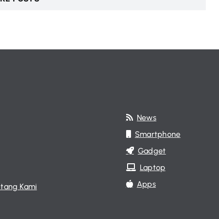
News
Smartphone
Gadget
Laptop
Apps
tang Kami