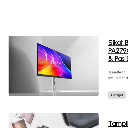
Sikat 
PA279
& Pas
Trendtech,
amunisi terb
Gadget
Tampil