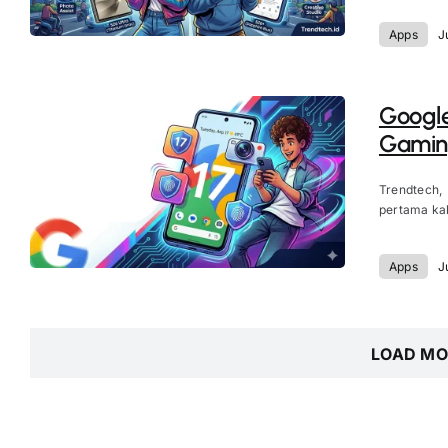
Apps
J
Google
Gaming
Trendtech,
pertama kali
Apps
J
LOAD MO