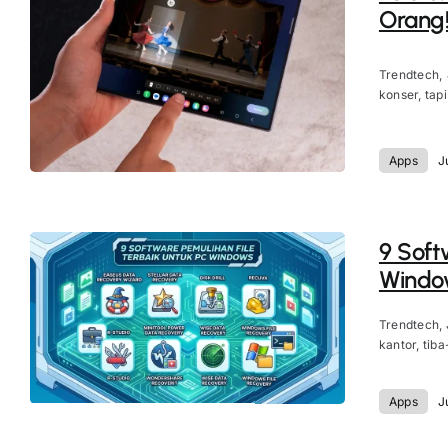
Orang
Trendtech, 
konser, tapi
Apps
J
9 Soft
Window
Trendtech, 
kantor, tiba
Apps
J