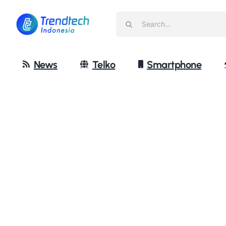
Skip
Search
to
for:
content
News
Telko
Smartphone