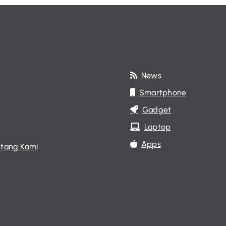
News
Smartphone
Gadget
Laptop
Apps
tang Kami