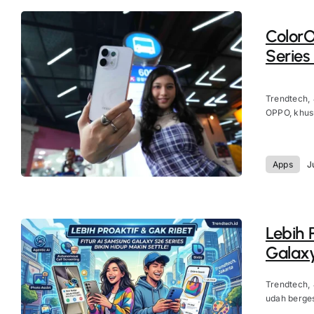
ColorO
Series
Trendtech,
OPPO, khusu
Apps
J
Lebih 
Galaxy
Trendtech,
udah berges