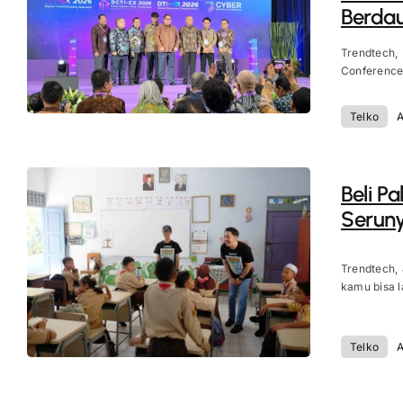
Berdau
Trendtech,
Conference &
Telko
A
Beli P
Seruny
Trendtech,
kamu bisa l
Telko
A