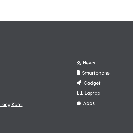
News
Smartphone
Gadget
Laptop
Apps
tang Kami