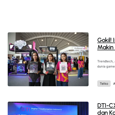
Gokil!
Makin 
Trendtech, 
dunia game 
Telko
A
DTI-CX
dan Ko