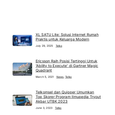
XL SATU Lite: Solusi Internet Rumah
Praktis untuk Keluarga Modern
July 29, 2025
Telko
Ericsson Raih Posisi Tertinggi Untuk
’Ability to Execute’ di Gartner Magic
Quadrant
March 5, 2021
News
,
Telko
Telkomsel dan Quipper Umumkan
Top Skorer Program Ilmupedia Tryout
Akbar UTBK 2023
June 3, 2023
Telko