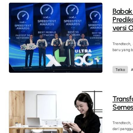
Babak 
Predik
versi 
Trendtech, 
baru yang bi
Telko
A
Transf
Semest
Trendtech,
dari panggu