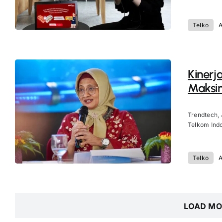
Telko
A
Kinerj
Maksim
Trendtech, 
Telkom Indo
Telko
A
LOAD MO