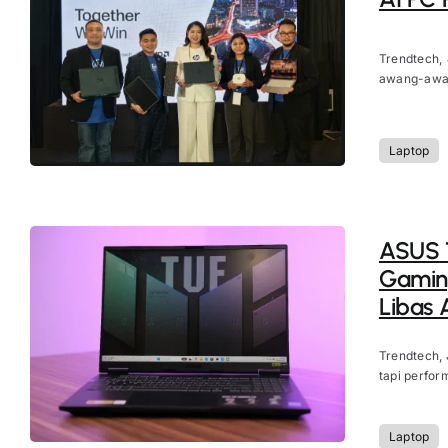
Trendtech, 
awang-awang
Laptop
ASUS 
Gaming
Libas A
Trendtech, 
tapi perfor
Laptop