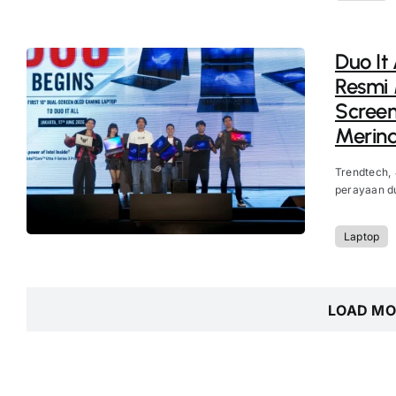
Duo It
Resmi 
Screen
Merind
Trendtech,
perayaan du
Laptop
LOAD MO