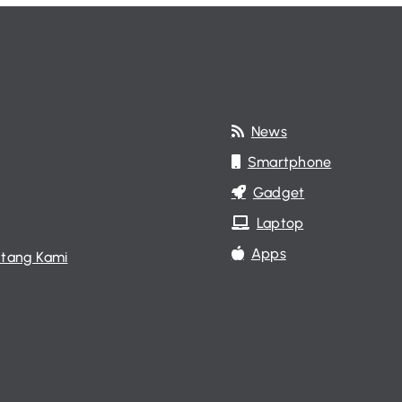
News
Smartphone
Gadget
Laptop
Apps
tang Kami