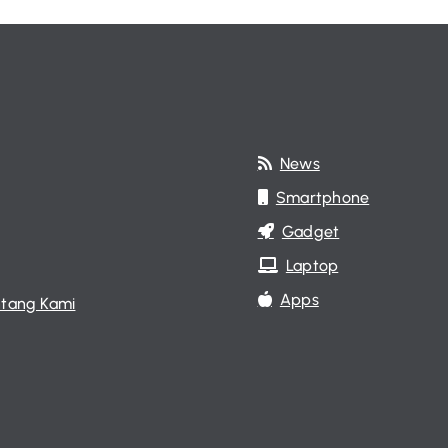
News
Smartphone
Gadget
Laptop
Apps
tang Kami