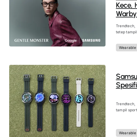
Kece, 
Warby 
Trendtech,
tetep tampil
Wearable
Samsun
Spesifi
Trendtech, 
tampil spor
Wearable