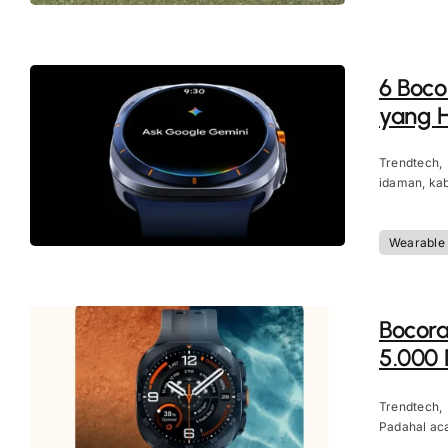
6 Boco
yang H
Trendtech,
idaman, kab
Wearable
Bocora
5.000 
Trendtech,
Padahal aca