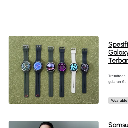
Spesif
Galax
Terbar
Trendtech, 
gelaran Gal
Wearable
Samsun