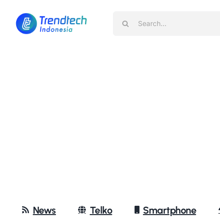
Skip
Search
to
for:
content
News
Telko
Smartphone