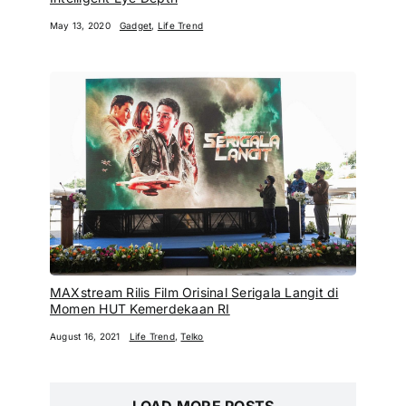
May 13, 2020
Gadget
,
Life Trend
MAXstream Rilis Film Orisinal Serigala Langit di
Momen HUT Kemerdekaan RI
August 16, 2021
Life Trend
,
Telko
LOAD MORE POSTS