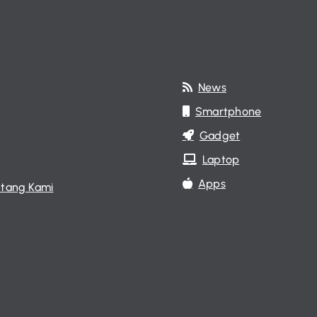
News
Smartphone
Gadget
Laptop
Apps
tang Kami