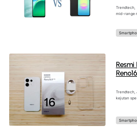
Trendtech,
mid-range m
Smartpho
Resmi D
Reno16
Trendtech, 
kejutan spes
Smartpho