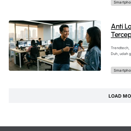
Smartpho
Anti L
Tercep
Trendtech,
Duh, udah g
Smartpho
LOAD MO