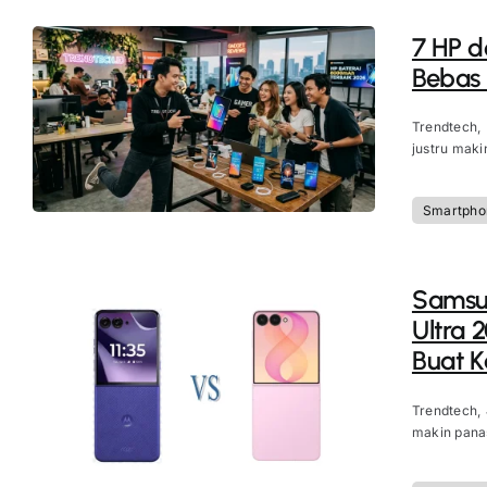
7 HP d
Bebas
Trendtech,
justru maki
Smartpho
Samsun
Ultra 
Buat 
Trendtech,
makin panas