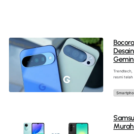
Bocora
Desain
Gemini
Trendtech,
resmi telah
Smartpho
Samsun
Murah 