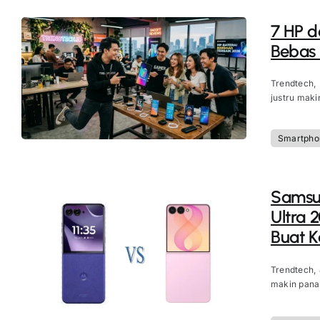
7 HP d
Bebas
Trendtech,
justru maki
Smartpho
Samsun
Ultra 
Buat 
Trendtech,
makin panas