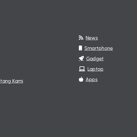
News
Smartphone
Gadget
Laptop
Apps
tang Kami