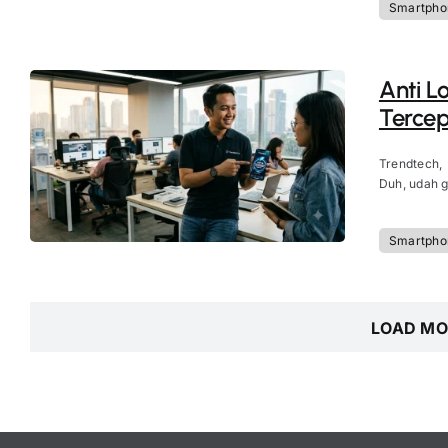
Smartpho
Anti L
Tercep
Trendtech,
Duh, udah g
Smartpho
LOAD MO