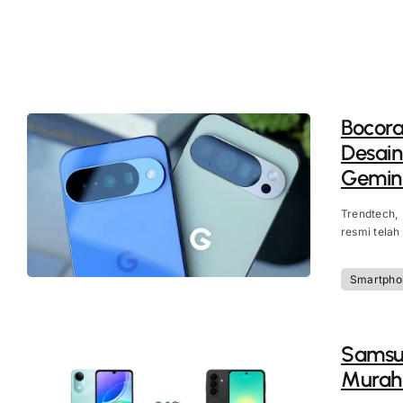
Bocora
Desain
Gemini
Trendtech,
resmi telah
Smartpho
Samsun
Murah 