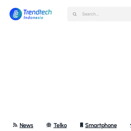
Skip
Search
to
for:
content
News
Telko
Smartphone