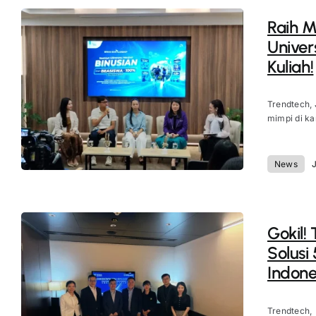
Raih M
Univer
Kuliah!
Trendtech, 
mimpi di ka
News
J
Gokil!
Solusi
Indone
Trendtech,