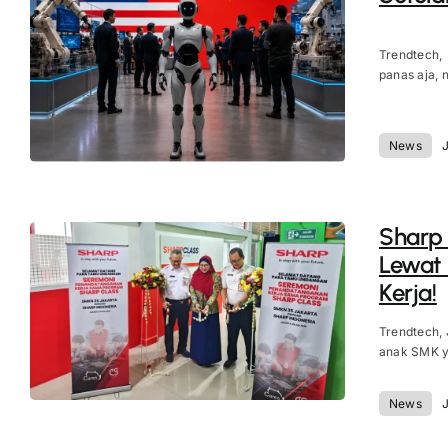
Trendtech,
panas aja, ni
News
J
Sharp
Lewat 
Kerja!
Trendtech,
anak SMK ya
News