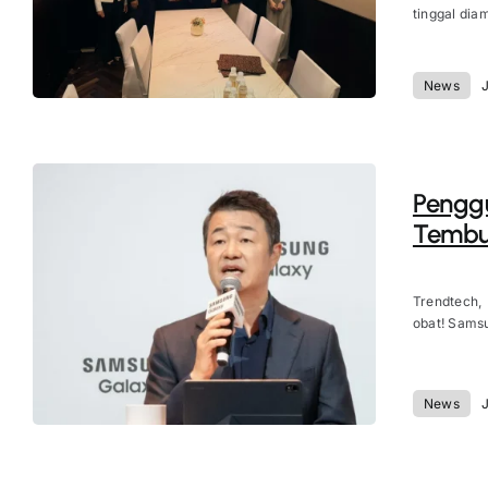
tinggal dia
News
J
Penggu
Tembus
Trendtech,
obat! Samsu
News
J