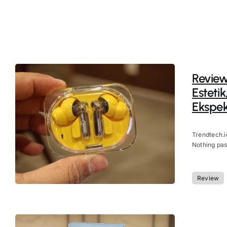
Review
Esteti
Ekspek
Trendtech.
Nothing past
Review