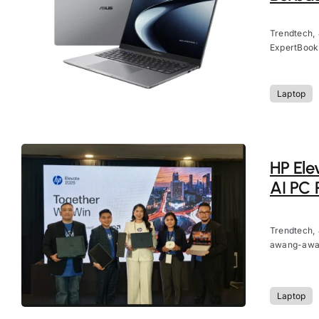
Trendtech,
ExpertBook
Laptop
HP Ele
AI PC 
Trendtech, 
awang-awang
Laptop