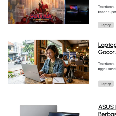
Trendtech,
kabar super 
Laptop
Laptop
Gacor,
Trendtech,
nggak sendi
Laptop
ASUS E
Berbas