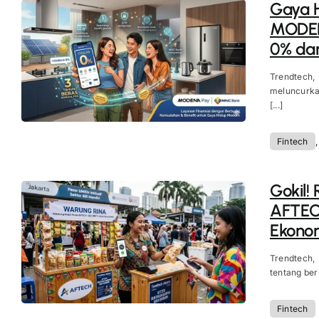
Gaya H
MODENA
0% da
Trendtech
meluncurka
[...]
Fintech
Gokil! 
AFTEC
Ekonom
Trendtech,
tentang beri
Fintech