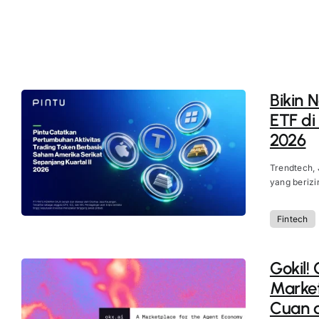
Bikin 
ETF di
2026
Trendtech, 
yang berizi
Fintech
Gokil!
Market
Cuan d