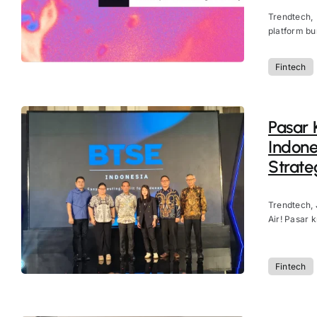
Trendtech,
platform bu
Fintech
Pasar 
Indone
Strateg
Trendtech, 
Air! Pasar 
Fintech