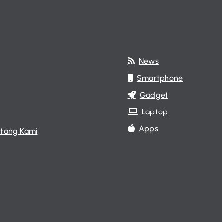
News
Smartphone
Gadget
Laptop
Apps
tang Kami