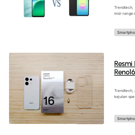
Trendtech,
mid-range m
Smartpho
Resmi D
Reno16
Trendtech, 
kejutan spes
Smartpho