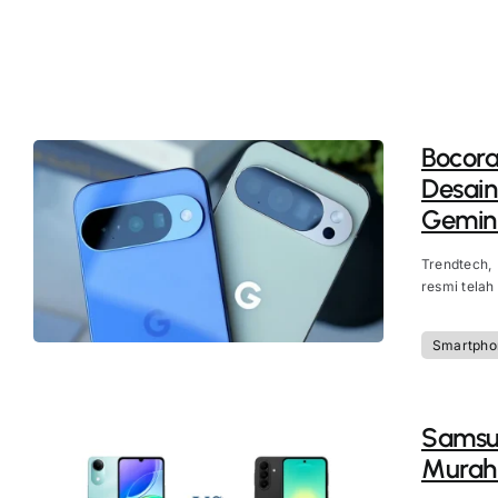
Bocora
Desain
Gemini
Trendtech,
resmi telah
Smartpho
Samsun
Murah 