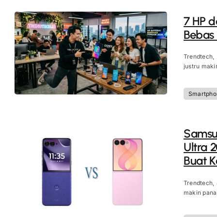
7 HP d
Bebas
Trendtech,
justru maki
Smartpho
Samsun
Ultra 
Buat 
Trendtech,
makin panas