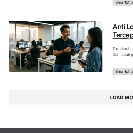
Smartpho
Anti L
Tercep
Trendtech,
Duh, udah g
Smartpho
LOAD MO