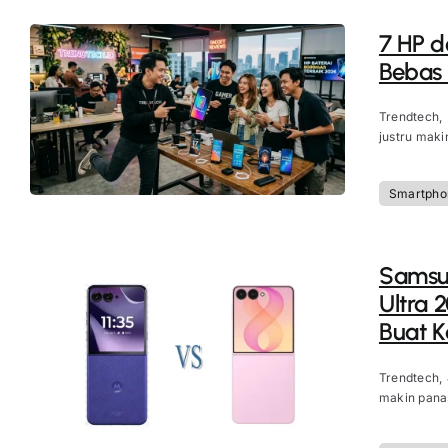
7 HP d
Bebas
Trendtech,
justru maki
Smartpho
Samsun
Ultra 
Buat 
Trendtech,
makin panas