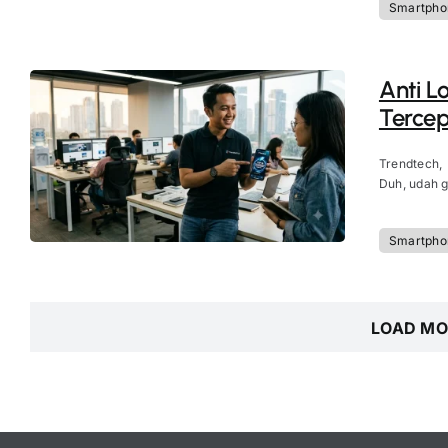
Smartpho
Anti L
Tercep
Trendtech,
Duh, udah g
Smartpho
LOAD MO