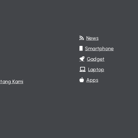
News
Smartphone
Gadget
Laptop
Apps
tang Kami