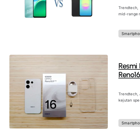
Trendtech,
mid-range m
Smartpho
Resmi D
Reno16
Trendtech, 
kejutan spes
Smartpho