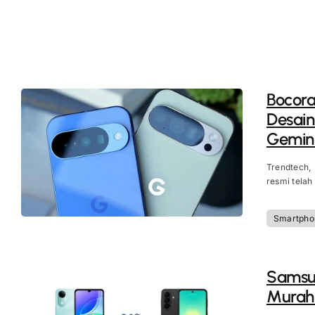
Bocora
Desain
Gemini
Trendtech,
resmi telah
Smartpho
Samsun
Murah 