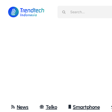
Skip
Search
to
for:
content
News
Telko
Smartphone