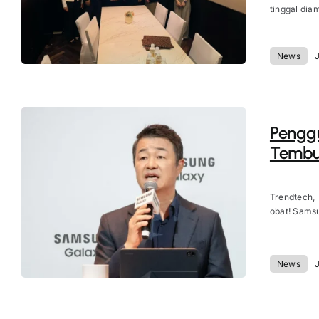
tinggal dia
News
J
Penggu
Tembus
Trendtech,
obat! Samsu
News
J