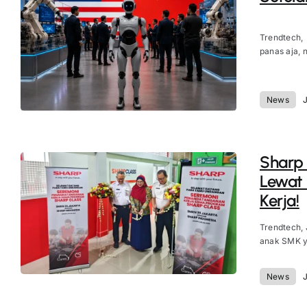
Trendtech,
panas aja, ni
News
J
Sharp
Lewat 
Kerja!
Trendtech,
anak SMK ya
News