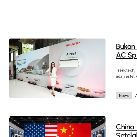
Bukan
AC Spl
Trendtech,
udah esteti
News
China
Setela