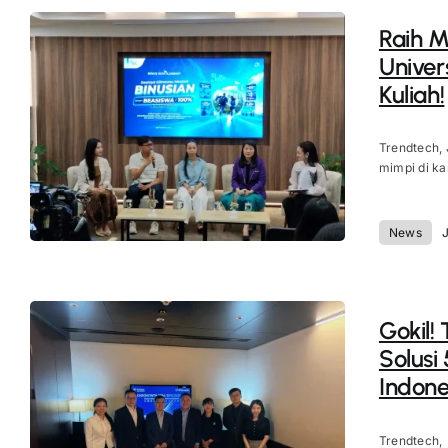
Raih M
Univer
Kuliah!
Trendtech, 
mimpi di ka
News
J
Gokil!
Solusi
Indone
Trendtech,