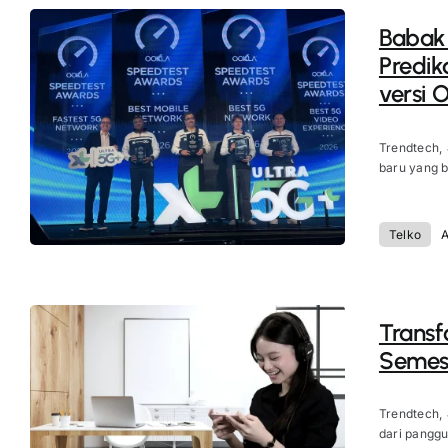
Babak 
Predik
versi 
Trendtech, 
baru yang bi
Telko
A
Transf
Semest
Trendtech,
dari panggu