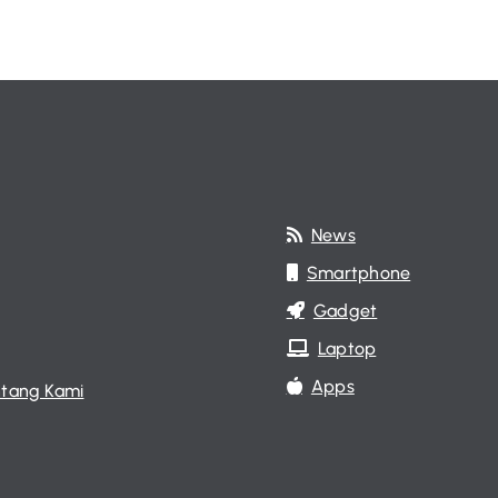
News
Smartphone
Gadget
Laptop
Apps
tang Kami