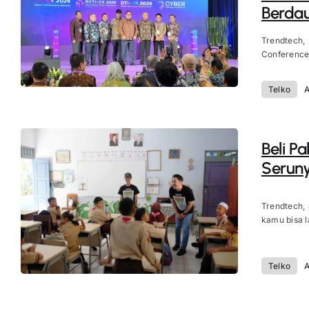
Berdau
Trendtech,
Conference &
Telko
A
Beli P
Seruny
Trendtech,
kamu bisa l
Telko
A