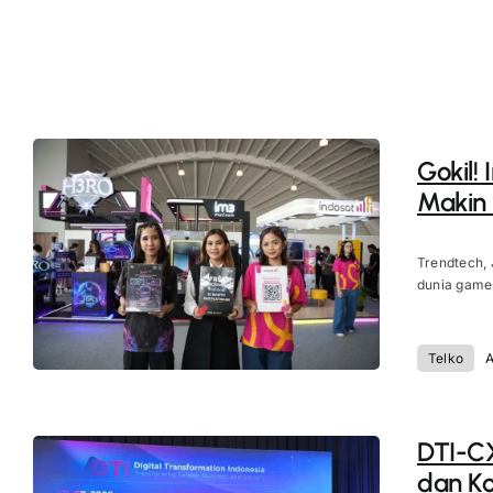
Gokil!
Makin 
Trendtech, 
dunia game 
Telko
A
DTI-CX
dan Ko