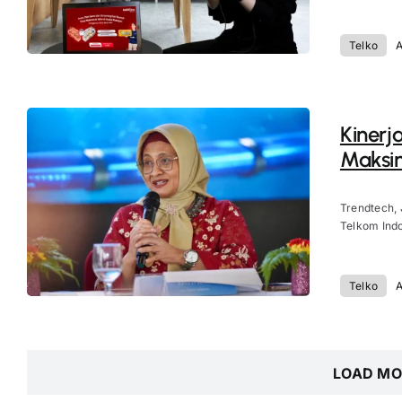
Telko
A
Kinerj
Maksim
Trendtech, 
Telkom Indo
Telko
A
LOAD MO