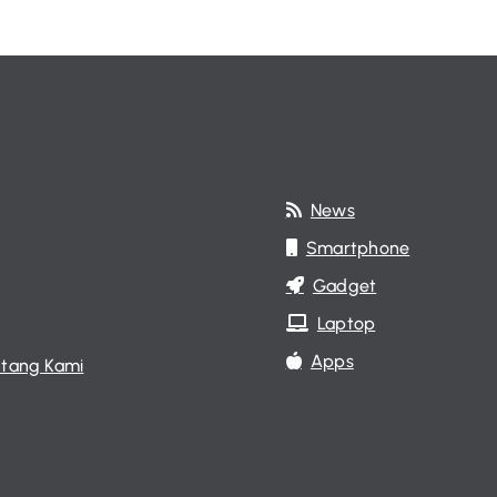
News
Smartphone
Gadget
Laptop
Apps
tang Kami