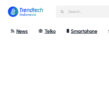
Skip
Search
to
for:
content
News
Telko
Smartphone