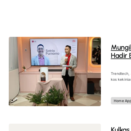
Mungil
Hadir 
Trendtech,
kos kekinian
Home App
Kulkas