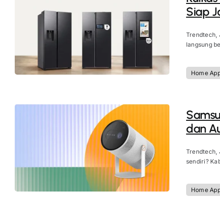
Siap J
Trendtech, 
langsung be
Home App
Samsun
dan Au
Trendtech, 
sendiri? Ka
Home App