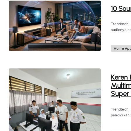
10 Sou
Trendtech,
audionya ce
Home App
Keren 
Multi
Super 
Trendtech, 
pendidikan 